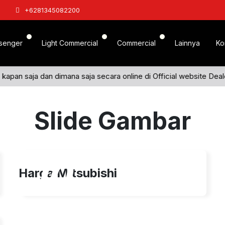
+6281345082200
senger
Light Commercial
Commercial
Lainnya
Ko
n kapan saja dan dimana saja secara online di Official website De
Slide Gambar
10
Harga Mitsubishi
Agu 2025