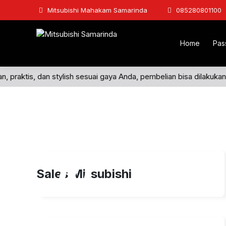
Mitsubishi Mahakam Samarinda
085280801100
Home
Pas
n, praktis, dan stylish sesuai gaya Anda, pembelian bisa dilakuka
10
Sales Mitsubishi
Agu 2025