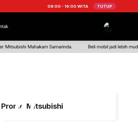
08:00 - 16:00 WITA
TUTUP
ntak
aler Mitsubishi Mahakam Samarinda.
Beli mobil jadi lebih mu
10
Promo Mitsubishi
Agu 2025