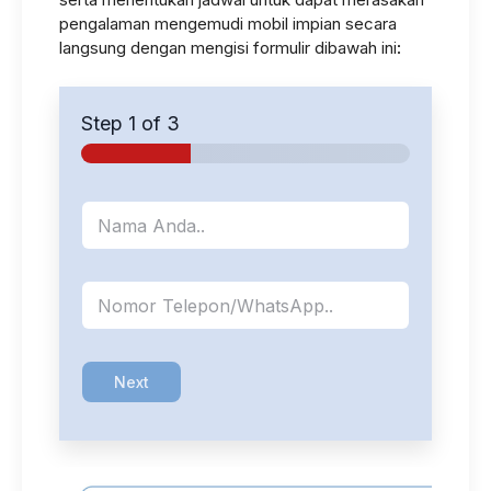
pengalaman mengemudi mobil impian secara
langsung dengan mengisi formulir dibawah ini
:
Step
1
of 3
T
N
e
a
n
m
t
a
u
k
K
a
o
n
n
K
t
o
a
n
Next
k
t
*
a
k
K
o