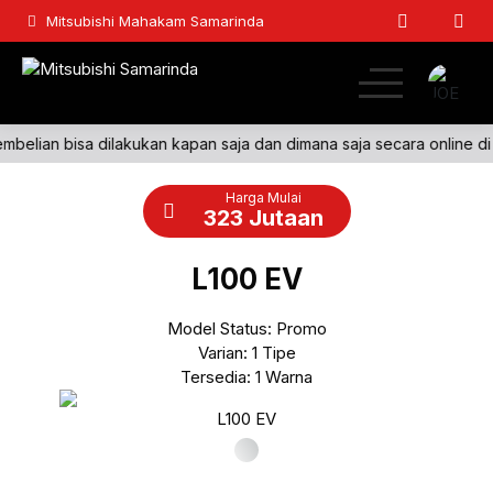
Mitsubishi Mahakam Samarinda
belian bisa dilakukan kapan saja dan dimana saja secara online di Of
Home
Harga Mulai
Passenger
323 Jutaan
Light Commercial
L100 EV
Commercial
Model Status: Promo
Varian: 1 Tipe
Lainnya
Tersedia: 1 Warna
L100 EV
Kontak