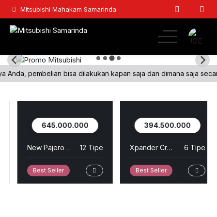
Mitsubishi Mahakam Samarinda
Home
 pembelian bisa dilakukan kapan saja dan dimana saja secara online d
Passenger
Light Commercial
645.000.000
394.500.000
Commercial
New Pajero Sport
12 Tipe
Xpander Cross
6 Tipe
Lainnya
Best Seller
Best Seller
Kontak