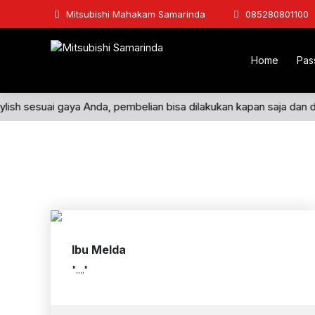
Mitsubishi Mahakam Samarinda
085280801100
Home
Pas
tylish sesuai gaya Anda, pembelian bisa dilakukan kapan saja dan d
Ibu Melda
"...."