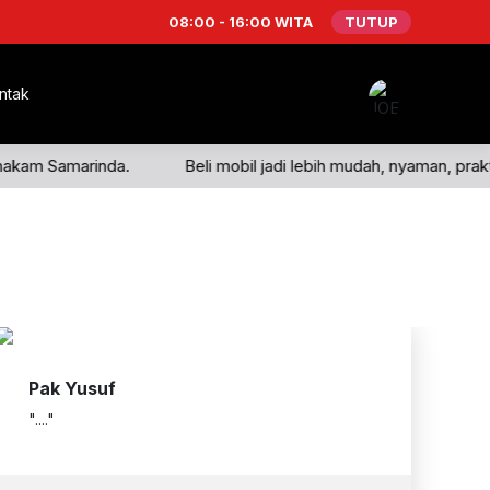
08:00 - 16:00 WITA
TUTUP
ntak
hakam Samarinda.
Beli mobil jadi lebih mudah, nyaman, prakt
Pak Yusuf
"...."