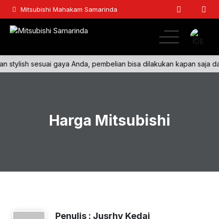
Mitsubishi Mahakam Samarinda
dan stylish sesuai gaya Anda, pembelian bisa dilakukan kapan saja d
Home
Passenger
Harga Mitsubishi
Light Commercial
Commercial
Lainnya
Kontak
Penulis : Jusrhy Kedai